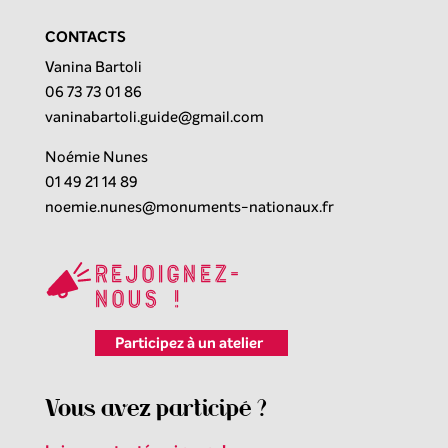
CONTACTS
Vanina Bartoli
06 73 73 01 86
vaninabartoli.guide@gmail.com
Noémie Nunes
01 49 21 14 89
noemie.nunes@monuments-nationaux.fr
Rejoignez-
nous !
Participez à un atelier
Vous avez participé ?