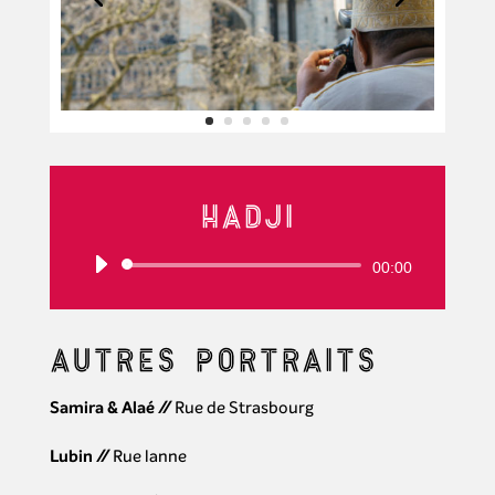
Hadji
Lecteur
00:00
audio
Autres portraits
Samira & Alaé
//
Rue de Strasbourg
Lubin
//
Rue lanne