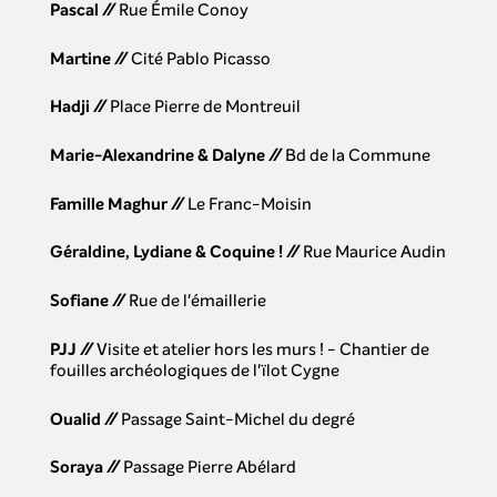
Pascal
//
Rue Émile Conoy
Martine
//
Cité Pablo Picasso
Hadji
//
Place Pierre de Montreuil
Marie-Alexandrine & Dalyne
//
Bd de la Commune
Famille Maghur
//
Le Franc-Moisin
Géraldine, Lydiane & Coquine !
//
Rue Maurice Audin
Sofiane
//
Rue de l'émaillerie
PJJ
//
Visite et atelier hors les murs ! - Chantier de
fouilles archéologiques de l'ïlot Cygne
Oualid
//
Passage Saint-Michel du degré
Soraya
//
Passage Pierre Abélard