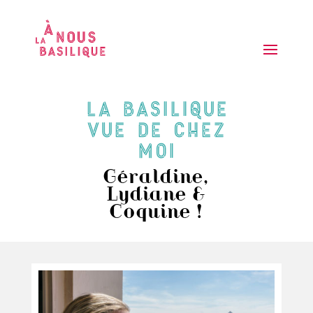
La basilique
vue de chez
moi
Géraldine,
Lydiane &
Coquine !