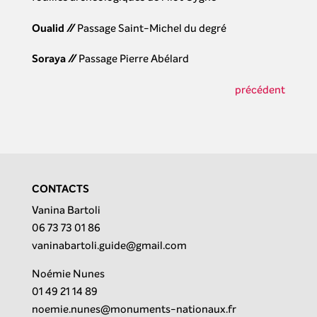
Oualid
//
Passage Saint-Michel du degré
Soraya
//
Passage Pierre Abélard
précédent
CONTACTS
Vanina Bartoli
06 73 73 01 86
vaninabartoli.guide@gmail.com
Noémie Nunes
01 49 21 14 89
noemie.nunes@monuments-nationaux.fr