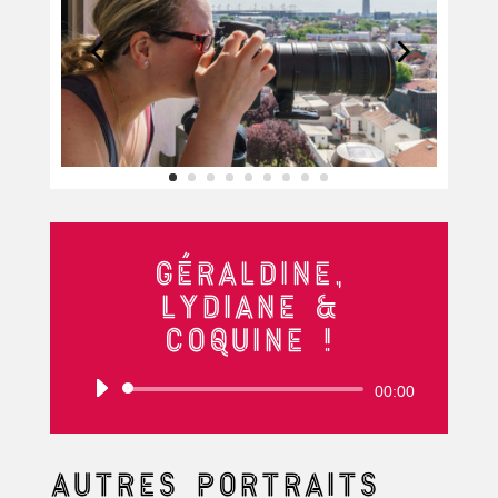
Géraldine,
Lydiane &
Coquine !
Lecteur
00:00
audio
Autres portraits