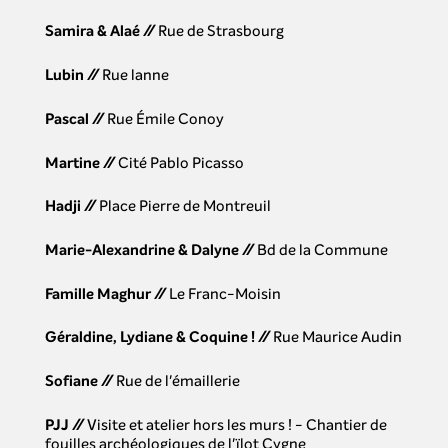
Samira & Alaé
//
Rue de Strasbourg
Lubin
//
Rue lanne
Pascal
//
Rue Émile Conoy
Martine
//
Cité Pablo Picasso
Hadji
//
Place Pierre de Montreuil
Marie-Alexandrine & Dalyne
//
Bd de la Commune
Famille Maghur
//
Le Franc-Moisin
Géraldine, Lydiane & Coquine !
//
Rue Maurice Audin
Sofiane
//
Rue de l'émaillerie
PJJ
//
Visite et atelier hors les murs ! - Chantier de
fouilles archéologiques de l'ïlot Cygne